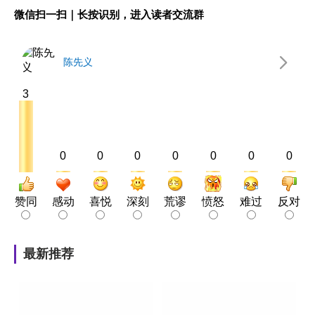
微信扫一扫｜长按识别，进入读者交流群
陈先义
3
0
0
0
0
0
0
0
赞同
感动
喜悦
深刻
荒谬
愤怒
难过
反对
最新推荐