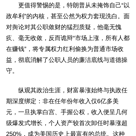
更值得警惕的是，特朗普从未掩饰自己“以
政牟利”的内核，甚至公然为权力套现洗白。面
对舆论对其公职敛财的猛烈质疑，他毫无愧
疚、毫无收敛，反而诡辩“市场上涨，所有人都
在赚钱”，将专属权力红利偷换为普通市场收
益，彻底消解了公职人员的廉洁底线与道德操
守。
纵观其政治生涯，财富暴涨始终与执政任
期深度绑定：非在任年份年收入仅6亿多美
元，一旦执掌白宫、手握公权，收入便呈几何
级爆发式增长，个人资产较首次卸任时暴涨超
250%，成为美国历史上最富有的总统。这种