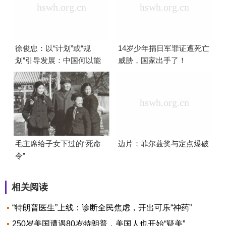
徐俊忠：以“计划”或“规
14岁少年捐日军罪证遭死亡
划”引导发展：中国何以能
威胁，国家出手了！
够成功
毛主席给子女下过的“死命
边芹：菲尔兹奖与定点爆破
令”
相关阅读
“特朗普医生”上线：诊断全民焦虑，开出可乐“神药”
250岁美国遭遇80岁特朗普，美国人也开始“疑美”