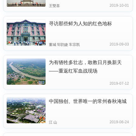
2019-10-01
王雙喜
寻访那些鲜为人知的红色地标
2019-09-03
董城 邹韵婕 车宗凯
为有牺牲多壮志，敢教日月换新天
——重返红军血战现场
2019-07-12
中国独创、世界唯一的常州春秋淹城
2019-06-24
江 山