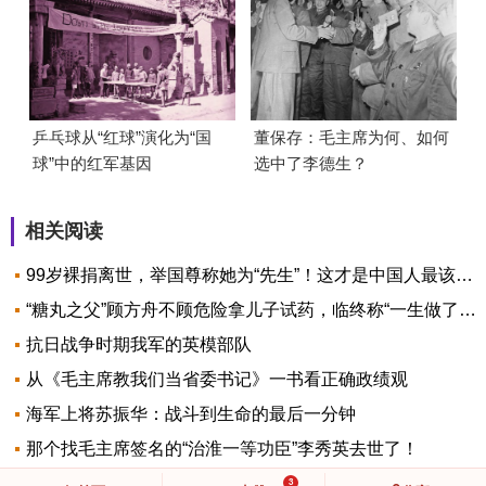
乒乓球从“红球”演化为“国
董保存：毛主席为何、如何
球”中的红军基因
选中了李德生？
相关阅读
99岁裸捐离世，举国尊称她为“先生”！这才是中国人最该追的星
“糖丸之父”顾方舟不顾危险拿儿子试药，临终称“一生做了一件事，值得！”
抗日战争时期我军的英模部队
从《毛主席教我们当省委书记》一书看正确政绩观
海军上将苏振华：战斗到生命的最后一分钟
那个找毛主席签名的“治淮一等功臣”李秀英去世了！
3