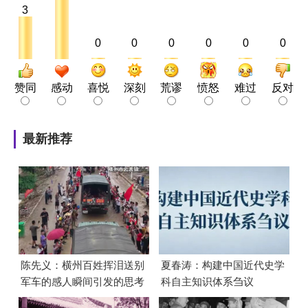
3
0
0
0
0
0
0
赞同
感动
喜悦
深刻
荒谬
愤怒
难过
反对
最新推荐
陈先义：横州百姓挥泪送别
夏春涛：构建中国近代史学
军车的感人瞬间引发的思考
科自主知识体系刍议