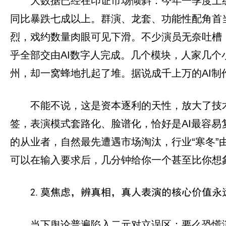
大数据已经在印证市场倾斜：今年一季度上线
同比暴跌七成以上。群演、龙套、功能性配角首
烈，戏约数量肉眼可见下滑。不少演员无奈吐槽
乎全部交由AI数字人完成。几个模块，人家几个
州，却一窝蜂地扎起了堆。据说成千上万的AI
不能不说，这是资本逐利的天性，放大了技
签，表演模式套路化、脸谱化，恰好是AI最容易
的从业者，自然最先遭遇市场淘汰，行业“寒冬
可以在输入要求后，几分钟给你一个甚至比你想
2.莫焦虑，辨真相，真人表演的核心价值永
当下舆论普遍陷入二元对立误区：要么恐慌演