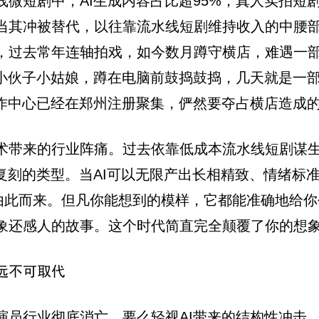
微短剧中，AI生成内容占比超95%，真人实拍短
当其冲被替代，以往靠流水线短剧维持收入的中腰部
，过去常年连轴拍戏，如今数月蹲守横店，难遇一
小伙子小姑娘，蹲在电脑前鼓捣鼓捣，几天就是一部
制作中心已经在郑州注册聚集，俨然要夺占横店造成
术带来的行业阵痛。过去依靠低成本流水线短剧谋
复刻的类型。当AI可以无限产出长相精致、情绪标
”由此而来。但凡你能想到的模样，它都能准确地给
象还感人的故事。这个时代简直完全颠覆了你的想
远不可取代
员行业彻底消亡，要么轻视AI带来的结构性冲击，