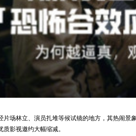
经片场林立、演员扎堆等候试镜的地方，其热闹景
优质影视邀约大幅缩减。